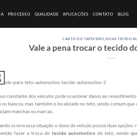
SA
PROCESSO
QUALIDADE
APLICAÇÕES
CONTATO
BLOG
CANTO DO TAPECEIRO
,
DICAS
,
TECIDO 
Vale a pena trocar o tecido d
2
z
so constante dos veículos pode ocasionar danos ao revestimento
 os bancos, mas também o localizado no teto, sendo comum qu
urjam manchas ou marcas.
ndo ocorre essa situação o dono do veículo possui duas opções: r
 então fazer a troca do
tecido automotivo
do teto, sendo que