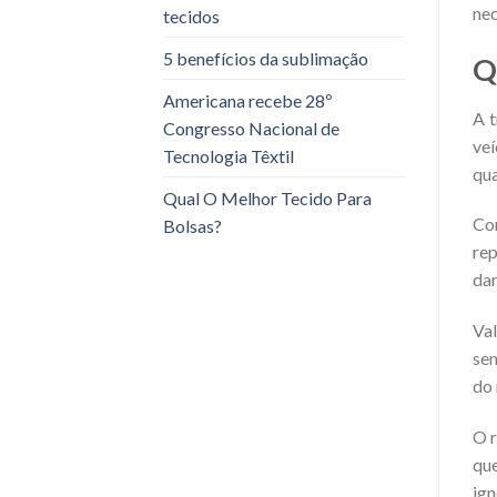
nec
tecidos
5 benefícios da sublimação
Q
Americana recebe 28º
A t
Congresso Nacional de
veí
Tecnologia Têxtil
qua
Qual O Melhor Tecido Para
Con
Bolsas?
rep
dan
Val
se
do 
O r
qu
ign