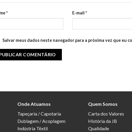
me
*
E-mail
*
Salvar meus dados neste navegador para a próxima vez que eu c
Onde Atuamos
Quem Somos
Tapeçaria / Capotaria
Carta dos Valores
Dublagem / Acoplagem
História da JB
Indústria Têxtil
Qualidade