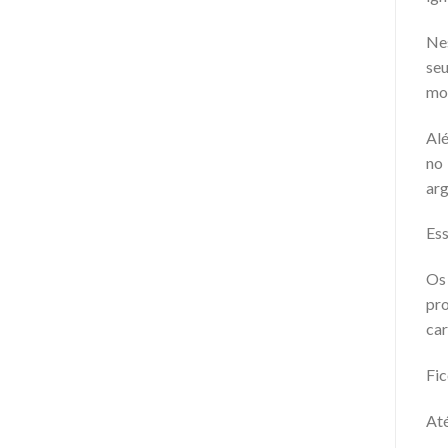
Nes
se
mon
Alé
no
arg
Ess
Os 
pro
car
Fic
Até