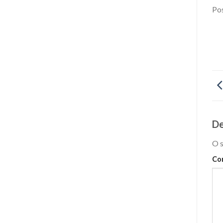
Pos
De
O s
Co