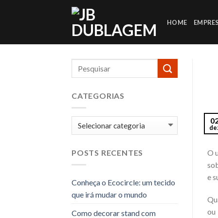
Skip
to
HOME
EMPRE
content
CATEGORIAS
0
Categorias
de
O u
POSTS RECENTES
sob
e s
Conheça o Ecocircle: um tecido
que irá mudar o mundo
Qua
ou
Como decorar stand com