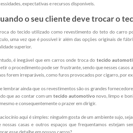
essidades, expectativas e recursos disponíveis.
uando o seu cliente deve trocar o te
roca do tecido utilizado como revestimento do teto do carro po
culo, uma vez que é possível ir além das opções originais de fábr
lidade superior.
tudo, é inegável que em carros onde troca do
tecido automot
etir o procedimento pode ser frustrante, sendo que nesses casos
os forem irreparáveis, como furos provocados por cigarro, por e
e lembrar ainda que os revestimentos são os grandes fornecedores 
ndo que ao contar com um
tecido automotivo
novo, limpo e bon
mesmo e consequentemente o prazer em dirigir.
aciocínio aqui é simples: ninguém gosta de um ambiente sujo, sej
e nossas casas e outros espaços que frequentamos estejam s
orar esse detalhe em nossos carros?