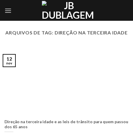
Skip
to
content
ARQUIVOS DE TAG:
DIREÇÃO NA TERCEIRA IDADE
12
nov
Direção na terceira idade e as leis de trânsito para quem passou
dos 65 anos