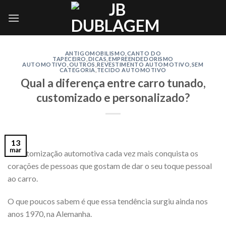
Skip
to
content
ANTIGOMOBILISMO
,
CANTO DO
TAPECEIRO
,
DICAS
,
EMPREENDEDORISMO
AUTOMOTIVO
,
OUTROS
,
REVESTIMENTO AUTOMOTIVO
,
SEM
CATEGORIA
,
TECIDO AUTOMOTIVO
Qual a diferença entre carro tunado,
customizado e personalizado?
13
mar
A customização automotiva cada vez mais conquista os
corações de pessoas que gostam de dar o seu toque pessoal
ao carro.
O que poucos sabem é que essa tendência surgiu ainda nos
anos 1970, na Alemanha.