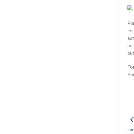
Por
equ
aut
ada
out
Fo
Pos
car