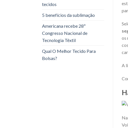
est
tecidos
par
5 benefícios da sublimação
Sel
Americana recebe 28º
se
Congresso Nacional de
os 
Tecnologia Têxtil
cos
Qual O Melhor Tecido Para
car
Bolsas?
A l
Con
H
Na 
Vol