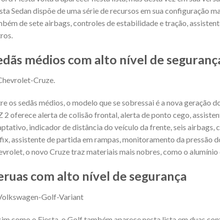
sta Sedan dispõe de uma série de recursos em sua configuração mai
bém de sete airbags, controles de estabilidade e tração, assistent
ros.
edãs médios com alto nível de seguranç
re os sedãs médios, o modelo que se sobressai é a nova geração do
 2 oferece alerta de colisão frontal, alerta de ponto cego, assisten
ptativo, indicador de distância do veículo da frente, seis airbags, 
fix, assistente de partida em rampas, monitoramento da pressão d
vrolet, o novo Cruze traz materiais mais nobres, como o alumínio e
eruas com alto nível de segurança
im como o Fiesta, o Golf também aparece nesta lista em duas conf