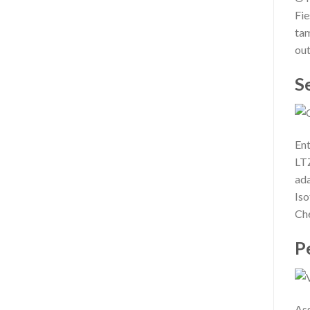
Fie
tam
out
S
Ent
LTZ
ada
Iso
Che
P
Ass