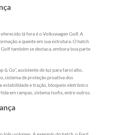
nça
oferecido lá fora é o Volkswagen Golf. A
nformação a quente em sua estrutura. O hatch
o Golf também se destaca, embora boa parte
 & Go”, assistente de luz para farol alto,
o, sistema de proteção proativa dos
e estabilidade e tração, bloqueio eletrônico
rtida em rampas, sistema Isofix, entre outros.
rança
ão três-volumes. A exemplo do hatch, o Ford