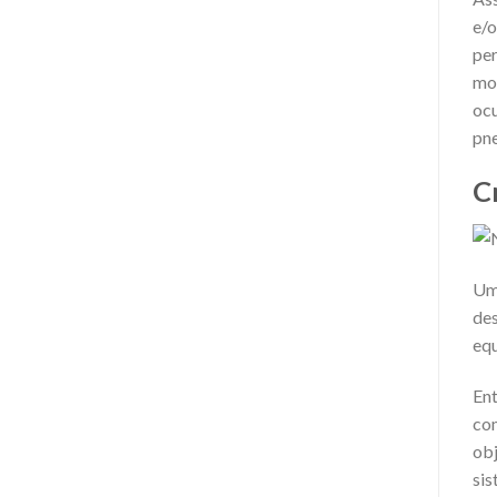
e/o
per
mon
ocu
pne
C
Um 
des
equ
Ent
com
obj
sis