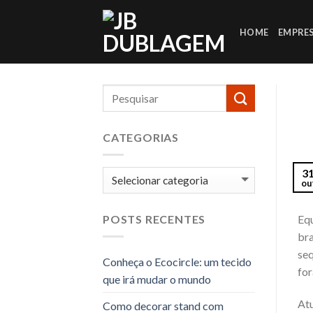
Skip
to
HOME
EMPRE
content
CATEGORIAS
3
Categorias
ou
Via
Equ
POSTS RECENTES
bra
seq
Conheça o Ecocircle: um tecido
for
que irá mudar o mundo
Atu
Como decorar stand com