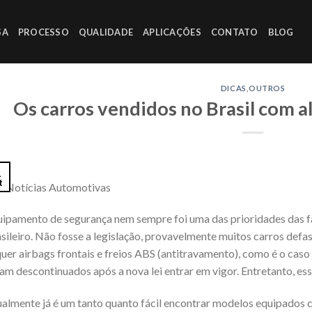
SA
PROCESSO
QUALIDADE
APLICAÇÕES
CONTATO
BLOG
DICAS
,
OUTROS
Os carros vendidos no Brasil com a
1
t
: Notícias Automotivas
ipamento de segurança nem sempre foi uma das prioridades das f
sileiro. Não fosse a legislação, provavelmente muitos carros def
uer airbags frontais e freios ABS (antitravamento), como é o cas
am descontinuados após a nova lei entrar em vigor. Entretanto, e
almente já é um tanto quanto fácil encontrar modelos equipados c