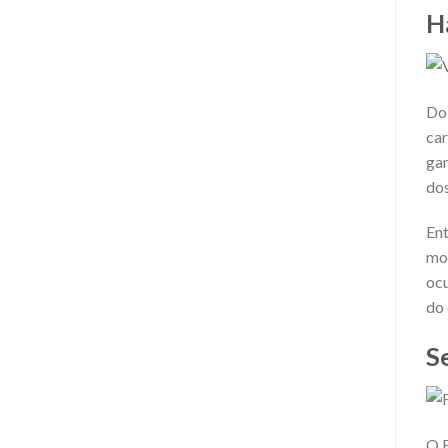
H
Do 
car
gan
dos
Ent
mon
ocu
do 
S
O F