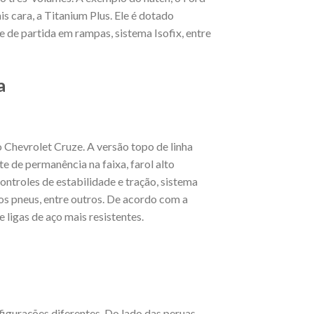
s cara, a Titanium Plus. Ele é dotado
e de partida em rampas, sistema Isofix, entre
a
 Chevrolet Cruze. A versão topo de linha
te de permanência na faixa, farol alto
controles de estabilidade e tração, sistema
os pneus, entre outros. De acordo com a
 ligas de aço mais resistentes.
igurações diferentes. Do lado das peruas