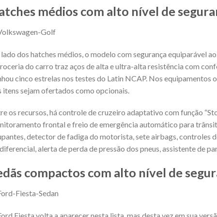
atches médios com alto nível de segura
lado dos hatches médios, o modelo com segurança equiparável ao 
roceria do carro traz aços de alta e ultra-alta resistência com co
hou cinco estrelas nos testes do Latin NCAP. Nos equipamentos 
 itens sejam ofertados como opcionais.
re os recursos, há controle de cruzeiro adaptativo com função “Stop
itoramento frontal e freio de emergência automático para trânsit
pantes, detector de fadiga do motorista, sete airbags, controles d
diferencial, alerta de perda de pressão dos pneus, assistente de pa
edãs compactos com alto nível de segu
ord Fiesta volta a aparecer nesta lista, mas desta vez em sua vers