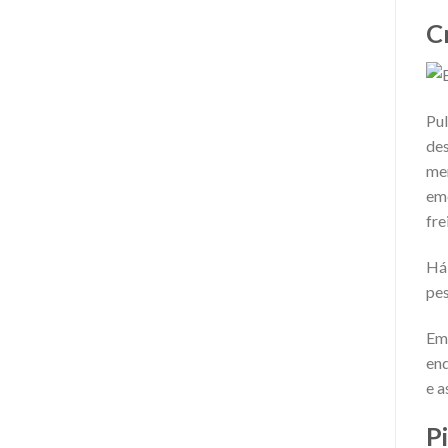
C
Pul
des
mer
eme
fre
Há 
pes
Em 
end
e a
P