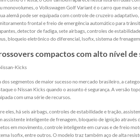
u monovolumes, o Volkswagen Golf Variant é o carro que mais se d
ua alemã pode ser equipada com controle de cruzeiro adaptativo, as
itoramento frontal e freio de emergência automático para trânsit
pantes, detector de fadiga, sete airbags, controles de estabilidade
us, bloqueio eletrônico do diferencial, Isofix, sistema de frenage
rossovers compactos com alto nível de
dos segmentos de maior sucesso no mercado brasileiro, a categ
taque o Nissan Kicks quando o assunto é segurança. A versão topo
ipada com uma série de recursos.
re eles, há seis airbags, controles de estabilidade e tração, assist
 assistente inteligente de frenagem, bloqueio de ignição através 
etos em movimento, controle inteligente em curvas e de freio motor
tema Isofix, entre outros. O modelo traz também aço de alta resis