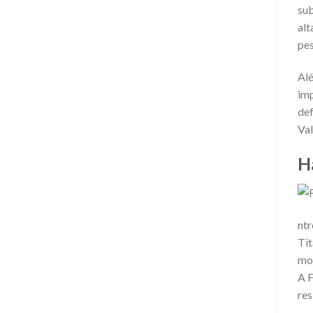
sub
alt
pes
Alé
imp
def
Val
H
ntr
Tit
mot
A F
res