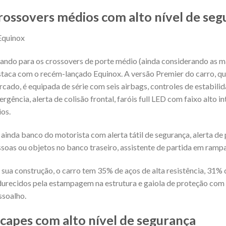
rossovers médios com alto nível de seg
ando para os crossovers de porte médio (ainda considerando as mar
taca com o recém-lançado Equinox. A versão Premier do carro, que
cado, é equipada de série com seis airbags, controles de estabilid
rgência, alerta de colisão frontal, faróis full LED com faixo alto i
ios.
ainda banco do motorista com alerta tátil de segurança, alerta de
soas ou objetos no banco traseiro, assistente de partida em rampa
sua construção, o carro tem 35% de aços de alta resistência, 31% d
urecidos pela estampagem na estrutura e gaiola de proteção com 
ssoalho.
icapes com alto nível de segurança