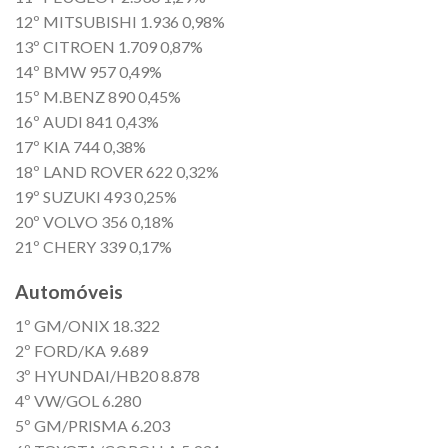
12º MITSUBISHI 1.936 0,98%
13º CITROEN 1.709 0,87%
14º BMW 957 0,49%
15º M.BENZ 890 0,45%
16º AUDI 841 0,43%
17º KIA 744 0,38%
18º LAND ROVER 622 0,32%
19º SUZUKI 493 0,25%
20º VOLVO 356 0,18%
21º CHERY 339 0,17%
Automóveis
1º GM/ONIX 18.322
2º FORD/KA 9.689
3º HYUNDAI/HB20 8.878
4º VW/GOL 6.280
5º GM/PRISMA 6.203