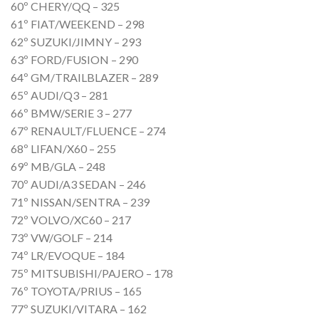
60º CHERY/QQ – 325
61º FIAT/WEEKEND – 298
62º SUZUKI/JIMNY – 293
63º FORD/FUSION – 290
64º GM/TRAILBLAZER – 289
65º AUDI/Q3 – 281
66º BMW/SERIE 3 – 277
67º RENAULT/FLUENCE – 274
68º LIFAN/X60 – 255
69º MB/GLA – 248
70º AUDI/A3 SEDAN – 246
71º NISSAN/SENTRA – 239
72º VOLVO/XC60 – 217
73º VW/GOLF – 214
74º LR/EVOQUE – 184
75º MITSUBISHI/PAJERO – 178
76º TOYOTA/PRIUS – 165
77º SUZUKI/VITARA – 162