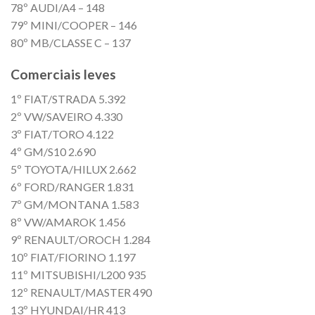
78º AUDI/A4 – 148
79º MINI/COOPER – 146
80º MB/CLASSE C – 137
Comerciais leves
1º FIAT/STRADA 5.392
2º VW/SAVEIRO 4.330
3º FIAT/TORO 4.122
4º GM/S10 2.690
5º TOYOTA/HILUX 2.662
6º FORD/RANGER 1.831
7º GM/MONTANA 1.583
8º VW/AMAROK 1.456
9º RENAULT/OROCH 1.284
10º FIAT/FIORINO 1.197
11º MITSUBISHI/L200 935
12º RENAULT/MASTER 490
13º HYUNDAI/HR 413