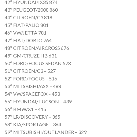
42º HYUNDAI/IX35 874
43º PEUGEOT/2008 860
44º CITROEN/C3 818
45º FIAT/PALIO 801
46º VW/JETTA 781
47º FIAT/DOBLO 764
48º CITROEN/AIRCROSS 676
49º GM/CRUZE HB 631
50º FORD/FOCUS SEDAN 578
51º CITROEN/C3 – 527
52º FORD/FOCUS – 516
53º MITSBISHI/ASX – 488
54º VW/SPACEFOX – 453
55º HYUNDAI/TUCSON – 439
56º BMW/X1 – 415
57º LR/DISCOVERY – 365
58º KIA/SPORTAGE – 364
59º MITSUBISHI/OUTLANDER – 329