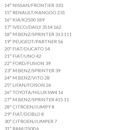
14º NISSAN/FRONTIER 333
15º RENAULT/KANGOO 231
16º KIA/K2500 189
17º IVECO/DAILY 3514 162
18º M.BENZ/SPRINTER 313 111
19º PEUGEOT/PARTNER 56
20º FIAT/DUCATO 54
21º FIAT/UNO 42
22º FORD/FUSION 39
23º M.BENZ/SPRINTER 39
24º M.BENZ/VITO 28
25º LIFAN/FOISON 26
26º TOYOTA/HILUX SW4 16
27º M.BENZ/SPRINTER 415 11
28º CITROEN/JUMPY 8
29º FIAT/DOBLO 8
30º CITROEN/JUMPER 7
31º RAM/2500 6