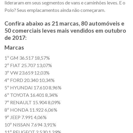
lideraram em seus segmentos de vans e caminhões leves. E o
Polo? Seus emplacamentos ainda não começaram.
Confira abaixo as 21 marcas, 80 automóveis e
50 comerciais leves mais vendidos em outubro
de 2017:
Marcas
1º GM 36.517 18,57%
2º FIAT 25.707 13,07%
3º VW 23.659 12,03%
4º FORD 20.340 10,34%
5º HYUNDAI 17.610 8,96%
6º TOYOTA 16.401 8,34%
7º RENAULT 15.904 8,09%
8º HONDA 11.922 6,06%
9º JEEP 7.991 4,06%
10º NISSAN 7.694 3,91%
11º PEUGEOT 2.530 1,29%