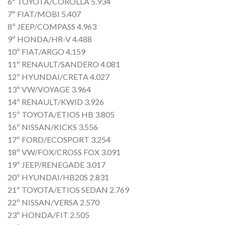
6º TOYOTA/COROLLA 5.934
7º FIAT/MOBI 5.407
8º JEEP/COMPASS 4.963
9º HONDA/HR-V 4.488
10º FIAT/ARGO 4.159
11º RENAULT/SANDERO 4.081
12º HYUNDAI/CRETA 4.027
13º VW/VOYAGE 3.964
14º RENAULT/KWID 3.926
15º TOYOTA/ETIOS HB 3.805
16º NISSAN/KICKS 3.556
17º FORD/ECOSPORT 3.254
18º VW/FOX/CROSS FOX 3.091
19º JEEP/RENEGADE 3.017
20º HYUNDAI/HB20S 2.831
21º TOYOTA/ETIOS SEDAN 2.769
22º NISSAN/VERSA 2.570
23º HONDA/FIT 2.505