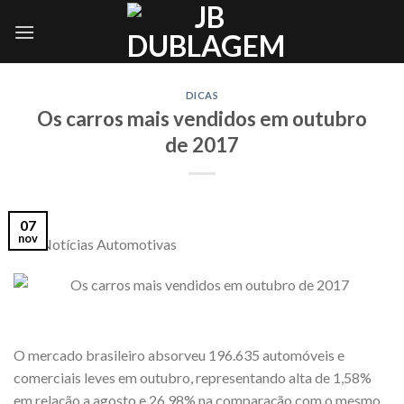
Skip
to
content
DICAS
Os carros mais vendidos em outubro
de 2017
07
nov
Via: Notícias Automotivas
O mercado brasileiro absorveu 196.635 automóveis e
comerciais leves em outubro, representando alta de 1,58%
em relação a agosto e 26,98% na comparação com o mesmo