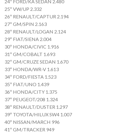
24º FORD/KA SEDAN 2.480
25º VW/UP 2.332
26º RENAULT/CAPTUR 2.194
27º GM/SPIN 2.163
28º RENAULT/LOGAN 2.124
29º FIAT/SIENA 2.004
30º HONDA/CIVIC 1.916
31º GM/COBALT 1.693
32º GM/CRUZE SEDAN 1.670
33º HONDA/WR-V 1.613
34º FORD/FIESTA 1.523
35º FIAT/UNO 1.439
36º HONDA/CITY 1.375
37º PEUGEOT/208 1.324
38º RENAULT/DUSTER 1.297
39º TOYOTA/HILUX SW4 1.007
40º NISSAN/MARCH 996
41º GM/TRACKER 949