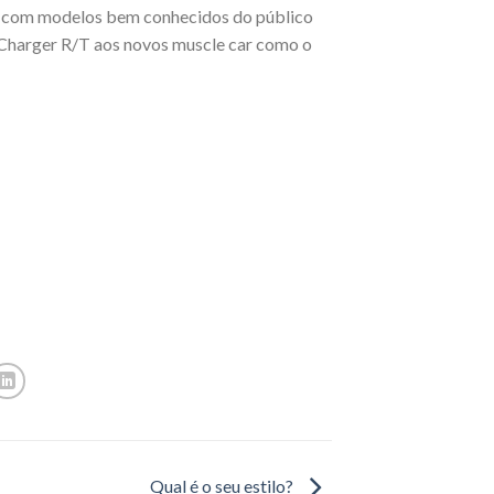
e com modelos bem conhecidos do público
e Charger R/T aos novos muscle car como o
Qual é o seu estilo?