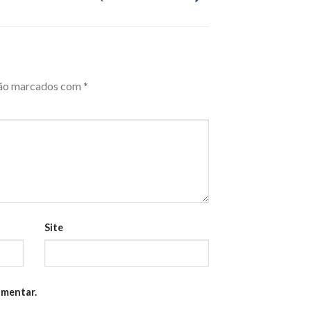
são marcados com
*
Site
omentar.