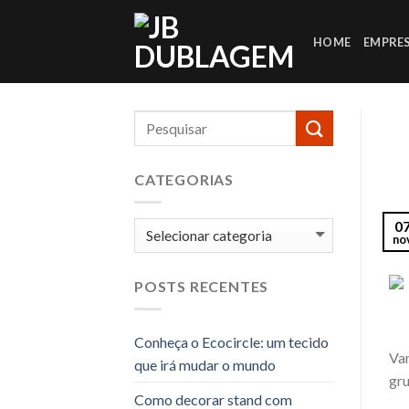
Skip
to
HOME
EMPRE
content
CATEGORIAS
0
Categorias
no
Via
POSTS RECENTES
Conheça o Ecocircle: um tecido
Vam
que irá mudar o mundo
gru
Como decorar stand com