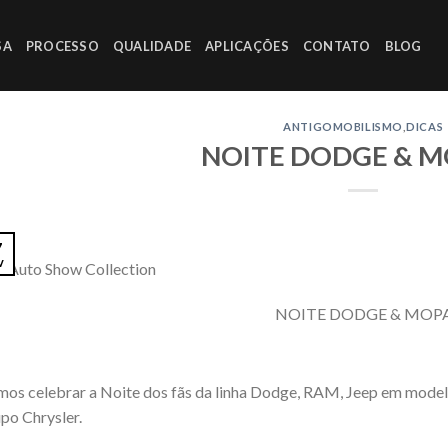
SA
PROCESSO
QUALIDADE
APLICAÇÕES
CONTATO
BLOG
ANTIGOMOBILISMO
,
DICAS
NOITE DODGE & M
7
v
: Auto Show Collection
os celebrar a Noite dos fãs da linha Dodge, RAM, Jeep em model
po Chrysler.