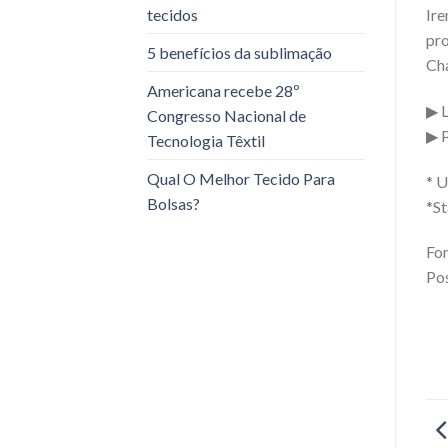
Ire
tecidos
pro
5 benefícios da sublimação
Cha
Americana recebe 28º
▶ 
Congresso Nacional de
▶ 
Tecnologia Têxtil
Qual O Melhor Tecido Para
* U
Bolsas?
*St
Fon
Pos