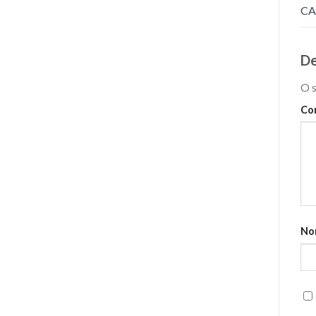
CA
De
O s
Co
No