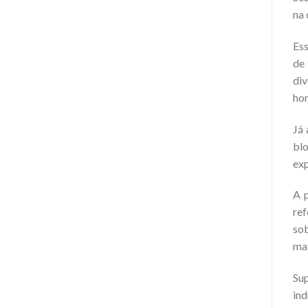
na 
Ess
de 
di
ho
Já
blo
exp
A p
re
so
mat
Sup
ind