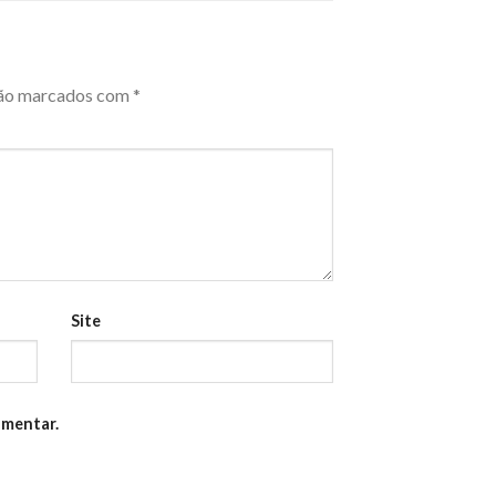
são marcados com
*
Site
omentar.