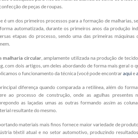
confecção de peças de roupas.
e é um dos primeiros processos para a formação de malharias, s
forma automatizada, durante os primeiros anos da produção ind
versas etapas do processo, sendo uma das primeiras máquinas 
mem.
 a
malharia circular
, amplamente utilizada na produção de tecido
g, com dois artigos, um deles abordando de forma mais geral o q
licamos o funcionamento da técnica (você pode encontrar
aqui
e
rincipal diferença quando comparada a retilínea, além do forma
fere ao processo de construção, onde as agulhas presentes
brepondo as laçadas umas as outras formando assim as colun
erial resultante do mesmo.
ortando materiais mais finos fornece maior variedade de produto
ústria têxtil atual e no setor automotivo, produzindo resultad