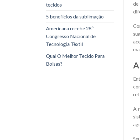
de
tecidos
dif
5 benefícios da sublimação
Co
Americana recebe 28º
sua
Congresso Nacional de
ace
Tecnologia Têxtil
mai
Qual O Melhor Tecido Para
A
Bolsas?
Ent
con
ret
A r
si
agu
Seu