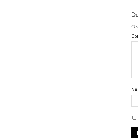
De
O s
Co
No