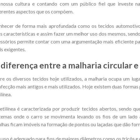
 nossa cultura e contando com um público fiel que investe 
erentes aspectos que os compõem.
nhecer de forma mais aprofundada como os tecidos automotivo
s características e assim fazer um melhor uso dos mesmos, send
ssórios permite contar com uma argumentação mais eficiente par
s exigentes.
 diferença entre a malharia circular e 
re os diversos tecidos hoje utilizados, a malharia ocupa um lu
fecção mais antigos e mais utilizados. Hoje existem duas formas p
ilínea.
etilínea é caracterizada por produzir tecidos abertos, sendo q
stemas onde o carro se movimenta levando os fios de um lado
lhas ficam imóveis na formação de pontos ou laçadas que dão for
 uso é adequado para fios de maiores diâmetros como os tricôs e 