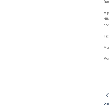
fun
A p
di
com
Fic
Até
Pos
ôn