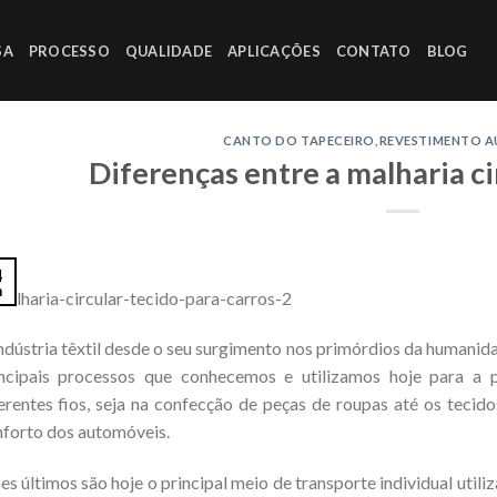
SA
PROCESSO
QUALIDADE
APLICAÇÕES
CONTATO
BLOG
CANTO DO TAPECEIRO
,
REVESTIMENTO 
Diferenças entre a malharia cir
4
n
ndústria têxtil desde o seu surgimento nos primórdios da humanid
incipais processos que conhecemos e utilizamos hoje para a p
erentes fios, seja na confecção de peças de roupas até os teci
forto dos automóveis.
es últimos são hoje o principal meio de transporte individual uti