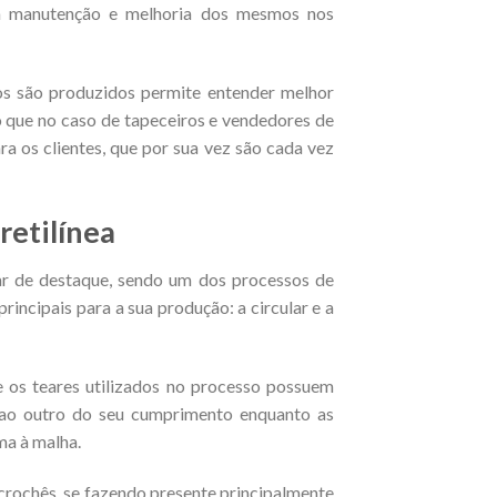
na manutenção e melhoria dos mesmos nos
s são produzidos permite entender melhor
o que no caso de tapeceiros e vendedores de
a os clientes, que por sua vez são cada vez
retilínea
gar de destaque, sendo um dos processos de
rincipais para a sua produção: a circular e a
ue os teares utilizados no processo possuem
 ao outro do seu cumprimento enquanto as
ma à malha.
crochês, se fazendo presente principalmente