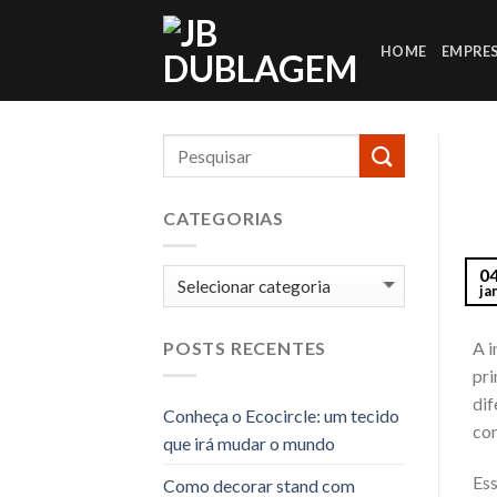
Skip
to
HOME
EMPRE
content
CATEGORIAS
0
Categorias
ja
A i
POSTS RECENTES
pr
dif
Conheça o Ecocircle: um tecido
con
que irá mudar o mundo
Ess
Como decorar stand com