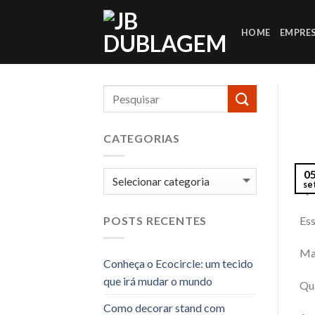
Skip
to
HOME
EMPRE
content
CATEGORIAS
0
Categorias
se
Que
Ess
POSTS RECENTES
Mas
Conheça o Ecocircle: um tecido
que irá mudar o mundo
Qua
Como decorar stand com