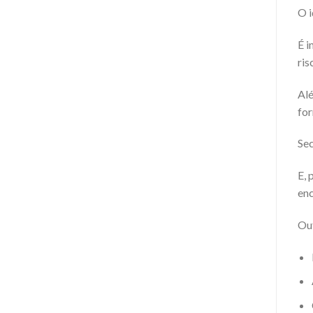
O i
É i
ris
Alé
for
Sec
E, 
enc
Out