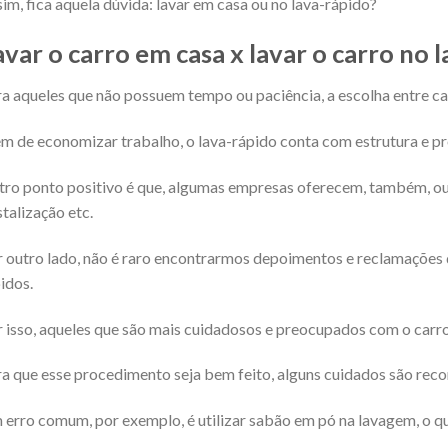
im, fica aquela dúvida: lavar em casa ou no lava-rápido?
avar o carro em casa x lavar o carro no 
a aqueles que não possuem tempo ou paciência, a escolha entre ca
m de economizar trabalho, o lava-rápido conta com estrutura e pr
ro ponto positivo é que, algumas empresas oferecem, também, out
stalização etc.
 outro lado, não é raro encontrarmos depoimentos e reclamações
idos.
 isso, aqueles que são mais cuidadosos e preocupados com o carr
a que esse procedimento seja bem feito, alguns cuidados são re
erro comum, por exemplo, é utilizar sabão em pó na lavagem, o q