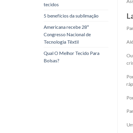
Ass
tecidos
L
5 benefícios da sublimação
Americana recebe 28º
Par
Congresso Nacional de
Tecnologia Têxtil
Alé
Qual O Melhor Tecido Para
Out
Bolsas?
cri
Por
ráp
Por
Par
Um 