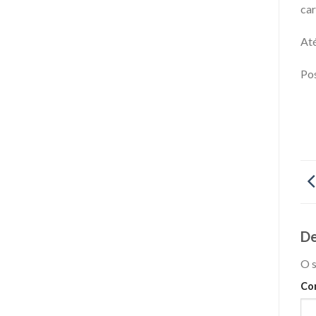
car
Até
Pos
De
O s
Co