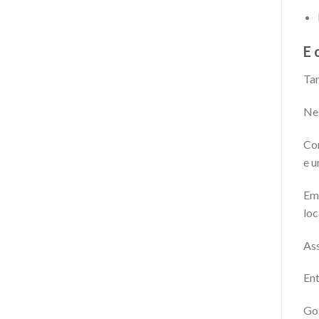
E 
Tam
Nes
Con
e u
Em 
loc
Ass
Ent
Gos