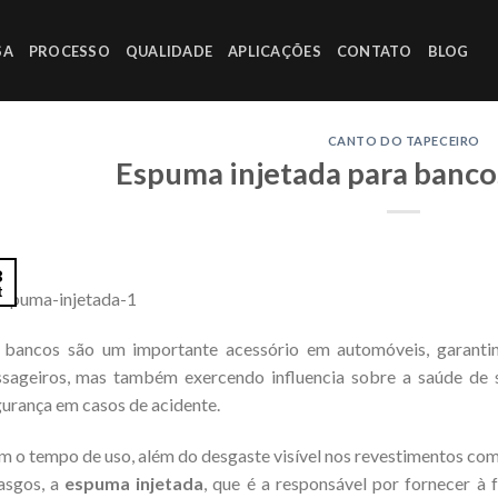
SA
PROCESSO
QUALIDADE
APLICAÇÕES
CONTATO
BLOG
CANTO DO TAPECEIRO
Espuma injetada para banc
8
t
 bancos são um importante acessório em automóveis, garanti
sageiros, mas também exercendo influencia sobre a saúde de 
urança em casos de acidente.
 o tempo de uso, além do desgaste visível nos revestimentos co
asgos, a
espuma injetada
, que é a responsável por fornecer à 