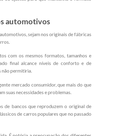
os automotivos
automotivos, sejam nos originais de fábricas
rros.
jetos com os mesmos formatos, tamanhos e
ado final alcance níveis de conforto e de
não permitiria.
igente mercado consumidor, que mais do que
vam suas necessidades e problemas.
os de bancos que reproduzem o original de
lássicos de carros populares que no passado
ida. É notória a preocupação dos diferentes