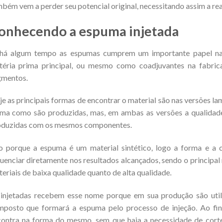
bém vem a perder seu potencial original, necessitando assim a rea
onhecendo a espuma injetada
 há algum tempo as espumas cumprem um importante papel na
téria prima principal, ou mesmo como coadjuvantes na fabri
gmentos.
e as principais formas de encontrar o material são nas versões la
ma como são produzidas, mas, em ambas as versões a qualidade 
oduzidas com os mesmos componentes.
o porque a espuma é um material sintético, logo a forma e a
luenciar diretamente nos resultados alcançados, sendo o princip
eriais de baixa qualidade quanto de alta qualidade.
 injetadas recebem esse nome porque em sua produção são uti
posto que formará a espuma pelo processo de injeção. Ao fin
ontra na forma do mesmo, sem que haja a necessidade de cort