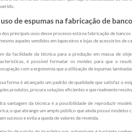
uerido.
 uso de espumas na fabricação de banc
dos principais usos desse processo está na fabricação de bancos 
mesmo aqueles vendidos em tapeceiros e lojas de acessórios de ca
ém da facilidade da técnica para a produção em massa de ob
acterísticas, é possível formatar os moldes para que o result
ocupação com a ergonomia que a utilização de espumas laminadas 
sa forma é alcançado um padrão de qualidade que satisfaz o ex
ples produtos, procura soluções eficientes e que realmente resol
ra vantagem da técnica é a possibilidade de reproduzir model
rica, o que abrange um amplo público que ainda possuí modelos c
am sucesso e evita a queda de valores de revenda.
elação de paixão do brasileiro por automóveis é bastante conhec