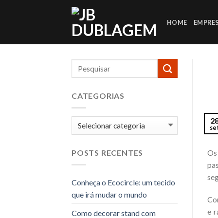
Skip
to
HOME
EMPRE
content
CATEGORIAS
2
Categorias
se
Os
POSTS RECENTES
pas
seg
Conheça o Ecocircle: um tecido
que irá mudar o mundo
Com
e r
Como decorar stand com