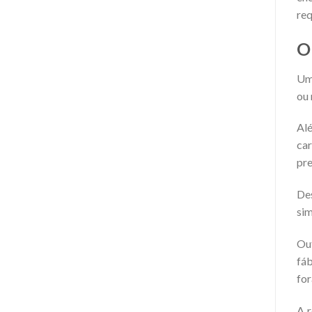
req
O
Um 
ou 
Al
car
pre
Des
sim
Out
fáb
for
A r