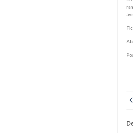
ram
ávi
Fic
Até
Pos
De