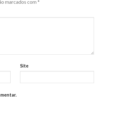
são marcados com
*
Site
omentar.