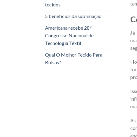
tam
tecidos
5 benefícios da sublimação
C
Americana recebe 28º
Já
Congresso Nacional de
ma
Tecnologia Têxtil
se
Qual O Melhor Tecido Para
Hoj
Bolsas?
for
pr
Iss
inf
mat
As
com
enc