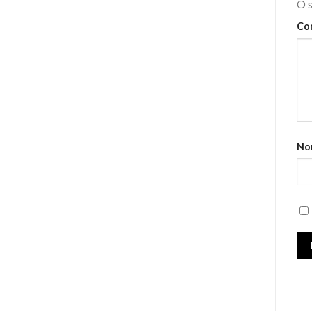
O s
Co
No