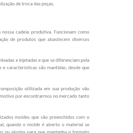
lização de troca das peças.
 nossa cadeia produtiva. Funcionam como
cação de produtos que abastecem diversos
minadas e injetadas e que se diferenciam pela
e características são mantidas, desde que
 composição utilizada em sua produção vão
al motivo por encontrarmos no mercado tanto
lizados moldes que são preenchidos com o
al, quando o molde é aberto o material se
es ou ajustes para que mantenha o formato