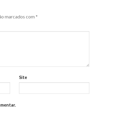
são marcados com
*
Site
omentar.