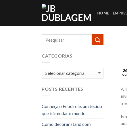
Skip
to
HOME
EMPRE
content
CATEGORIAS
2
Categorias
ou
A i
POSTS RECENTES
in
me
Conheça o Ecocircle: um tecido
que irá mudar o mundo
Emb
aut
Como decorar stand com