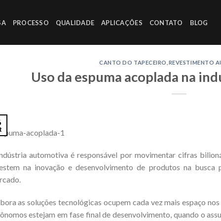
SA
PROCESSO
QUALIDADE
APLICAÇÕES
CONTATO
BLOG
CANTO DO TAPECEIRO
,
REVESTIMENTO 
Uso da espuma acoplada na ind
6
t
ndústria automotiva é responsável por movimentar cifras bilio
vestem na inovação e desenvolvimento de produtos na busca 
rcado.
ora as soluções tecnológicas ocupem cada vez mais espaço nos v
ônomos estejam em fase final de desenvolvimento, quando o assun