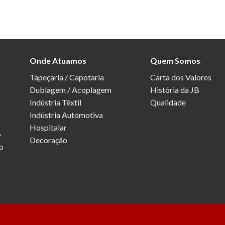
Onde Atuamos
Quem Somos
Tapeçaria / Capotaria
Carta dos Valores
Dublagem / Acoplagem
História da JB
Indústria Têxtil
Qualidade
Indústria Automotiva
Hospitalar
o
Decoração
o
n