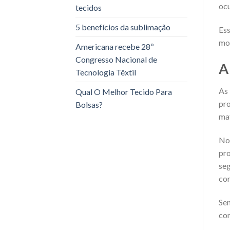
ocu
tecidos
5 benefícios da sublimação
Ess
mod
Americana recebe 28º
Congresso Nacional de
A
Tecnologia Têxtil
As 
Qual O Melhor Tecido Para
pro
Bolsas?
mat
No
pro
se
con
Sen
con