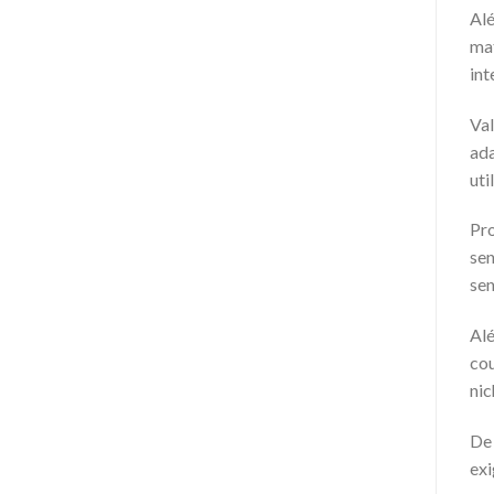
Alé
ma
int
Va
ada
uti
Pro
sen
sen
Alé
cou
nic
De 
ex