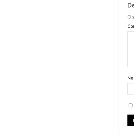
De
O s
Co
No