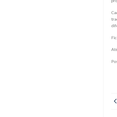
pro
Cad
tra
dif
Fic
Até
Pos