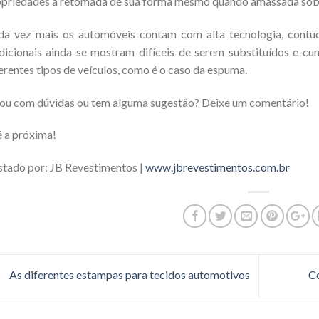
priedades a retomada de sua forma mesmo quando amassada sobre
a vez mais os automóveis contam com alta tecnologia, contud
dicionais ainda se mostram difíceis de serem substituídos e c
erentes tipos de veículos, como é o caso da espuma.
ou com dúvidas ou tem alguma sugestão? Deixe um comentário!
 a próxima!
tado por: JB Revestimentos |
www.jbrevestimentos.com.br
As diferentes estampas para tecidos automotivos
Co