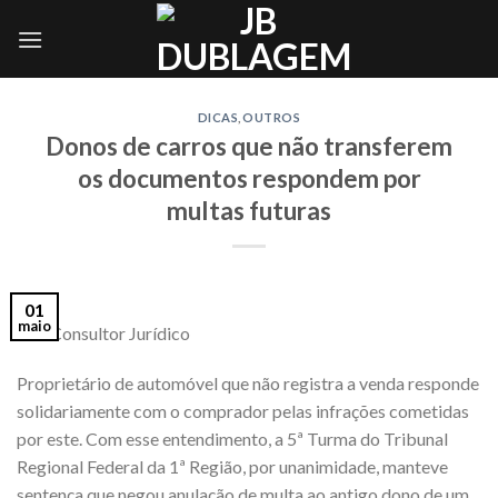
Skip
to
content
DICAS
,
OUTROS
Donos de carros que não transferem
os documentos respondem por
multas futuras
01
maio
Via: Consultor Jurídico
Proprietário de automóvel que não registra a venda responde
solidariamente com o comprador pelas infrações cometidas
por este. Com esse entendimento, a 5ª Turma do Tribunal
Regional Federal da 1ª Região, por unanimidade, manteve
sentença que negou anulação de multa ao antigo dono de um