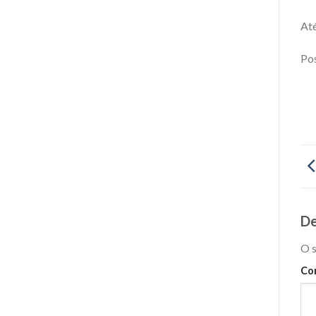
Até
Pos
De
O s
Co