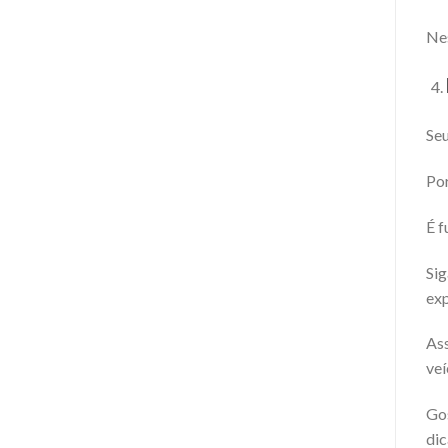
Nes
Seu
Por
É f
Sig
exp
Ass
veí
Gos
dic