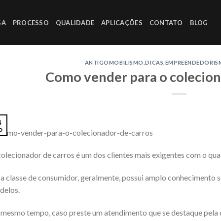
SA
PROCESSO
QUALIDADE
APLICAÇÕES
CONTATO
BLOG
ANTIGOMOBILISMO
,
DICAS
,
EMPREENDEDORI
Como vender para o colecion
4
o
olecionador de carros é um dos clientes mais exigentes com o qua
a classe de consumidor, geralmente, possui amplo conhecimento s
delos.
mesmo tempo, caso preste um atendimento que se destaque pela qu