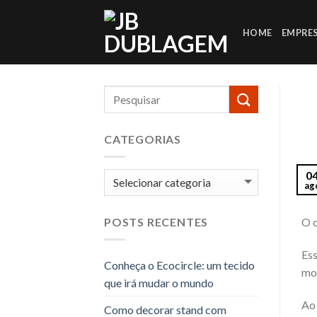
Skip
to
HOME
EMPRE
content
CATEGORIAS
0
Categorias
ag
O c
POSTS RECENTES
Ess
Conheça o Ecocircle: um tecido
mo
que irá mudar o mundo
Ao 
Como decorar stand com