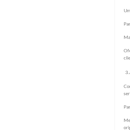
Um 
Par
Mas
Ofe
cli
Com
ser
Par
Mes
ori