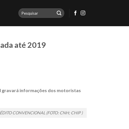
tada até 2019
NH gravará informações dos motoristas
DITO CONVENCIONAL (FOTO: CNH; CHIP )