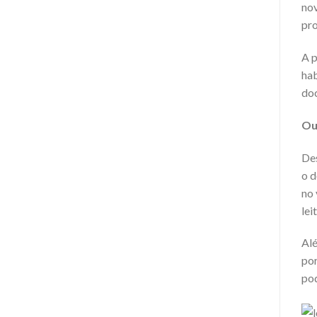
nov
pro
A p
hab
doc
Ou
Des
o d
no 
lei
Alé
por
pod