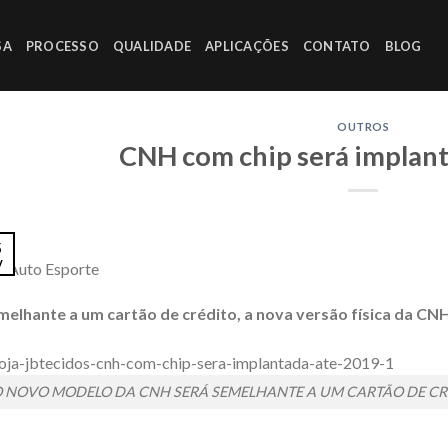
SA
PROCESSO
QUALIDADE
APLICAÇÕES
CONTATO
BLOG
OUTROS
CNH com chip será implan
5
v
: Auto Esporte
melhante a um cartão de crédito, a nova versão física da C
 NOVO MODELO DA CNH SERÁ SEMELHANTE A UM CARTÃO DE CRÉ