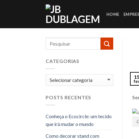
Skip
to
HOME
EMPRE
content
CATEGORIAS
1
Categorias
fe
Via
Se
POSTS RECENTES
Conheça o Ecocircle: um tecido
O
que irá mudar o mundo
Como decorar stand com