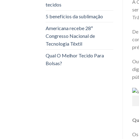
A C
tecidos
ser
5 benefícios da sublimação
Trâ
Americana recebe 28º
De 
Congresso Nacional de
con
Tecnologia Têxtil
pré
Qual O Melhor Tecido Para
Out
Bolsas?
dig
púb
Qu
Os 