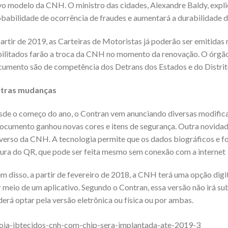
o modelo da CNH. O ministro das cidades, Alexandre Baldy, explica
babilidade de ocorrência de fraudes e aumentará a durabilidade 
artir de 2019, as Carteiras de Motoristas já poderão ser emitidas
ilitados farão a troca da CNH no momento da renovação. O órgão
umento são de competência dos Detrans dos Estados e do Distrit
tras mudanças
de o começo do ano, o Contran vem anunciando diversas modificaç
ocumento ganhou novas cores e itens de segurança. Outra novidad
verso da CNH. A tecnologia permite que os dados biográficos e f
tura do QR, que pode ser feita mesmo sem conexão com a internet
m disso, a partir de fevereiro de 2018, a CNH terá uma opção digit
 meio de um aplicativo. Segundo o Contran, essa versão não irá su
erá optar pela versão eletrônica ou física ou por ambas.