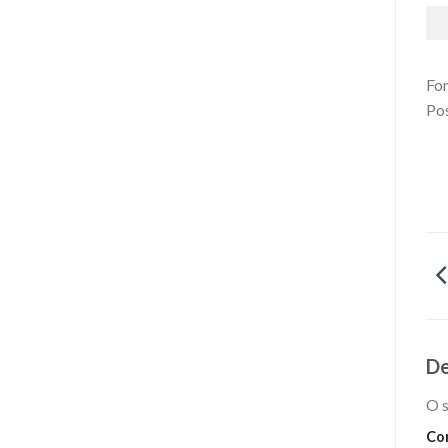
Fon
Pos
De
O s
Co