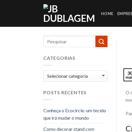
Skip
to
HOME
EMPRE
content
CATEGORIAS
3
Categorias
ma
O c
POSTS RECENTES
mot
Conheça o Ecocircle: um tecido
Par
que irá mudar o mundo
C
Como decorar stand com