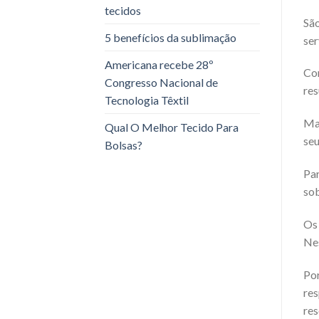
tecidos
São
5 benefícios da sublimação
ser
Americana recebe 28º
Con
Congresso Nacional de
res
Tecnologia Têxtil
Mas
Qual O Melhor Tecido Para
seu
Bolsas?
Par
sob
Os 
Nes
Por
res
res