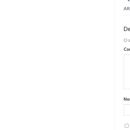
AR
De
O s
Co
No