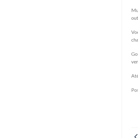
Mui
ou
Voc
cha
Gos
ven
Até
Pos