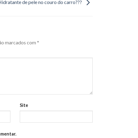
Hidratante de pele no couro do carro???
são marcados com
*
Site
omentar.