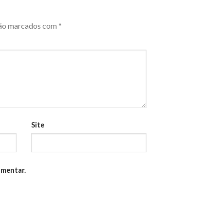
são marcados com
*
Site
omentar.