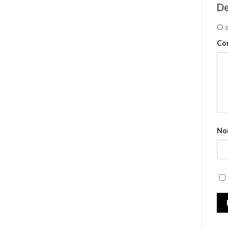
De
O s
Co
No