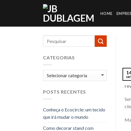
Skip
to
HOME
EMPRE
content
CATEGORIAS
1
Categorias
se
Par
re
POSTS RECENTES
Sem
cli
Conheça o Ecocircle: um tecido
que irá mudar o mundo
Mas
Como decorar stand com