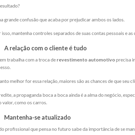
esultado?
 grande confusão que acaba por prejudicar ambos os lados.
 isso, mantenha controles separados de suas contas pessoais e as 
.
A relação com o cliente é tudo
m trabalha com a troca de
revestimento automotivo
precisa in
esso.
nto melhor for essa relação, maiores são as chances de que seu cli
edite, a propaganda boca a boca ainda é a alma do negócio, espe
o valor, como os carros.
.
Mantenha-se atualizado
o profissional que pensa no futuro sabe da importância de se man