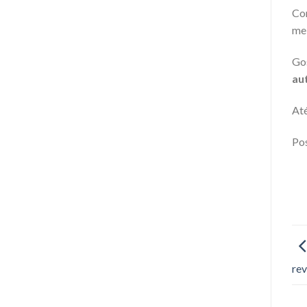
Com
mel
Gos
au
Até
Pos
re