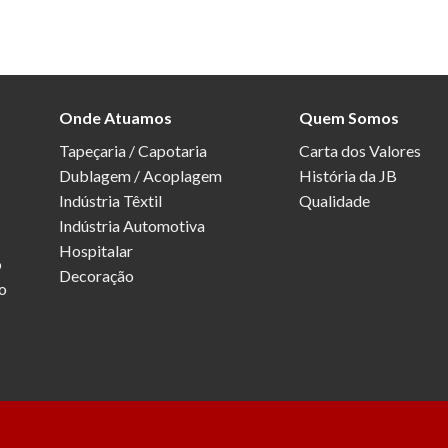
Onde Atuamos
Quem Somos
Tapeçaria / Capotaria
Carta dos Valores
Dublagem / Acoplagem
História da JB
Indústria Têxtil
Qualidade
Indústria Automotiva
Hospitalar
o
Decoração
o
n