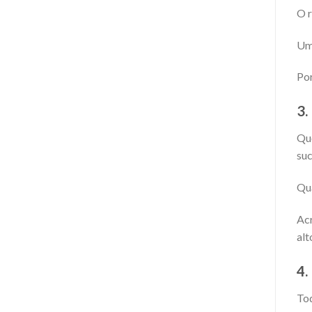
O r
Uma
Por
3
Que
suc
Qua
Acr
alt
4
Tod