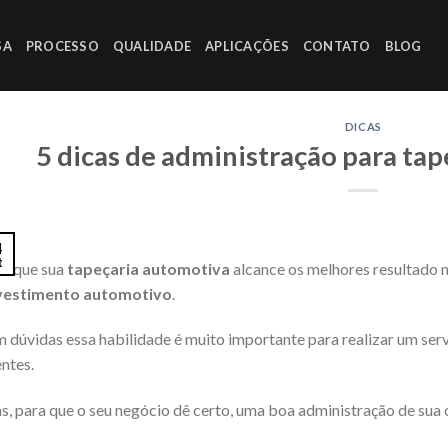
SA
PROCESSO
QUALIDADE
APLICAÇÕES
CONTATO
BLOG
DICAS
5 dicas de administração para ta
4
t
a que sua
tapeçaria automotiva
alcance os melhores resultado n
vestimento automotivo
.
 dúvidas essa habilidade é muito importante para realizar um serv
entes.
, para que o seu negócio dê certo, uma boa administração de sua 