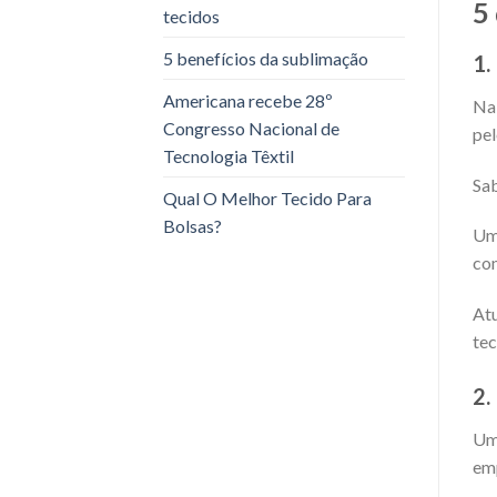
5
tecidos
5 benefícios da sublimação
1
Americana recebe 28º
N
Congresso Nacional de
pel
Tecnologia Têxtil
Sab
Qual O Melhor Tecido Para
Bolsas?
Uma
con
Atu
tec
2
Um 
em