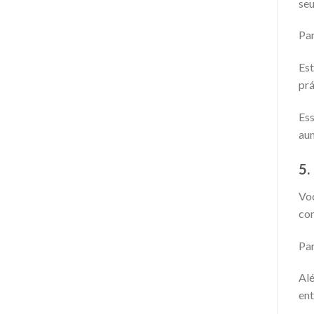
seu
Par
Est
prá
Ess
aum
5
Voc
co
Par
Alé
ent