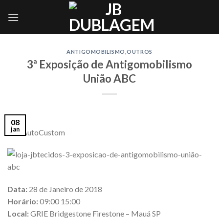
Skip
to
content
ANTIGOMOBILISMO
,
OUTROS
3ª Exposição de Antigomobilismo
União ABC
08
jan
Via: AutoCustom
Data:
28 de Janeiro de 2018
Horário:
09:00 15:00
Local:
GRIE Bridgestone Firestone – Mauá SP