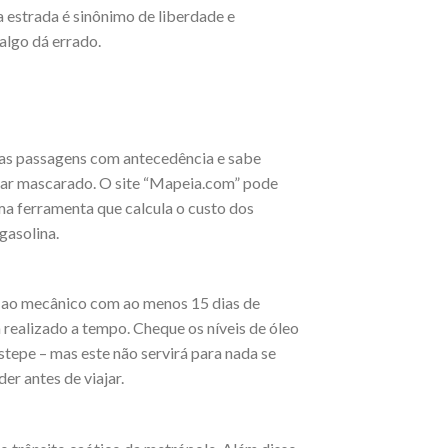
a estrada é sinônimo de liberdade e
algo dá errado.
a as passagens com antecedência e sabe
tar mascarado. O site “Mapeia.com” pode
uma ferramenta que calcula o custo dos
gasolina.
o ao mecânico com ao menos 15 dias de
 realizado a tempo. Cheque os níveis de óleo
estepe – mas este não servirá para nada se
r antes de viajar.