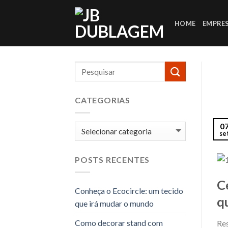
Skip
to
HOME
EMPRE
content
CATEGORIAS
0
Categorias
se
Via
POSTS RECENTES
C
Conheça o Ecocircle: um tecido
q
que irá mudar o mundo
Como decorar stand com
Res