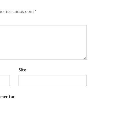
são marcados com
*
Site
omentar.