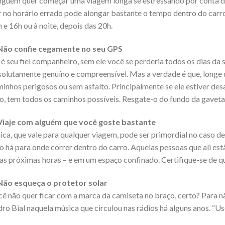
guém quer começar uma viagem longa se estressando por conta do
r no horário errado pode alongar bastante o tempo dentro do carro.
 e 16h ou à noite, depois das 20h.
 Não confie cegamente no seu GPS
 é seu fiel companheiro, sem ele você se perderia todos os dias da
olutamente genuíno e compreensível. Mas a verdade é que, longe de 
inhos perigosos ou sem asfalto. Principalmente se ele estiver de
o, tem todos os caminhos possíveis. Resgate-o do fundo da gaveta
 Viaje com alguém que você goste bastante
ica, que vale para qualquer viagem, pode ser primordial no caso d
 há para onde correr dentro do carro. Aquelas pessoas que ali est
as próximas horas – e em um espaço confinado. Certifique-se de 
 Não esqueça o protetor solar
ê não quer ficar com a marca da camiseta no braço, certo? Para nã
ro Bial naquela música que circulou nas rádios há alguns anos. “Use 