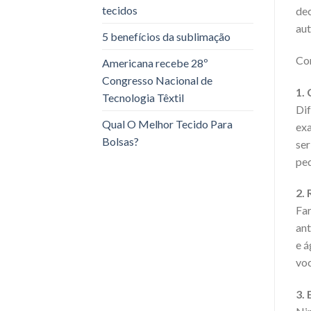
tecidos
dec
aut
5 benefícios da sublimação
Con
Americana recebe 28º
Congresso Nacional de
1. 
Tecnologia Têxtil
Dif
Qual O Melhor Tecido Para
exa
Bolsas?
ser
ped
2.
Far
ant
e á
voc
3. 