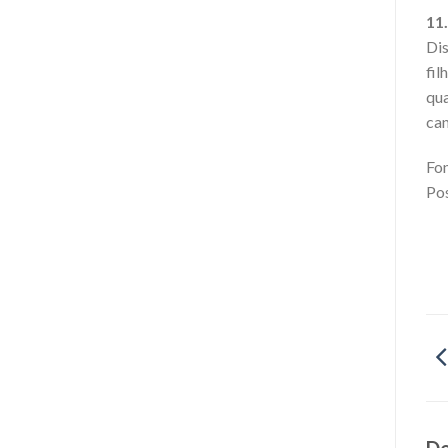
11
Dis
fil
qua
can
Fon
Pos
De