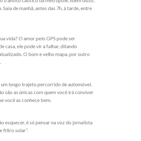
 trânsito caótico da metrópole. Além disso,
 Saia de manhã, antes das 7h, à tarde, entre
 sua vida? O amor pelo GPS pode ser
casa, ele pode vir a falhar, ditando
satualizado. O bom e velho mapa, por outro
.
e um longo trajeto percorrido de automóvel.
ão são as únicas com quem você irá conviver
que você as conhece bem.
o esquecer, é só pensar na voz do jornalista
filtro solar”.