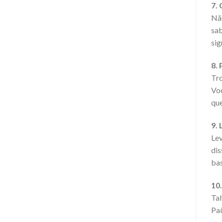
7.
Não
sab
sig
8.
Tro
Voc
que
9.
Lev
dis
bas
10.
Tal
Paí