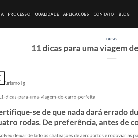
SA
PROCESSO
QUALIDADE
APLICAÇÕES
CONTATO
BLOG
DICAS
11 dicas para uma viagem de
7
t
: Turismo Ig
ertifique-se de que nada dará errado du
uatro rodas. De preferência, antes de c
olveu deixar de lado as chateações de aeroportos e rodoviárias p