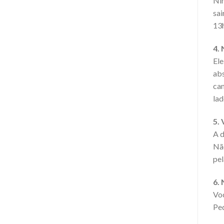
Nin
sai
13h
4.
Ele
abs
cam
lad
5.
A d
Não
pel
6.
Voc
Ped