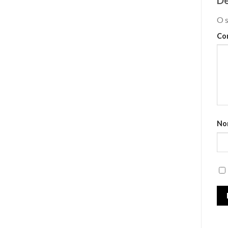
O s
Co
No