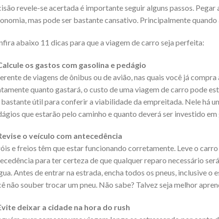
isão revele-se acertada é importante seguir alguns passos. Pegar 
onomia, mas pode ser bastante cansativo. Principalmente quando 
fira abaixo 11 dicas para que a viagem de carro seja perfeita:
Calcule os gastos com gasolina e pedágio
erente de viagens de ônibus ou de avião, nas quais você já compr
tamente quanto gastará, o custo de uma viagem de carro pode es
 bastante útil para conferir a viabilidade da empreitada. Nele há 
ágios que estarão pelo caminho e quanto deverá ser investido em 
 Revise o veículo com antecedência
óis e freios têm que estar funcionando corretamente. Leve o carr
ecedência para ter certeza de que qualquer reparo necessário será
gua. Antes de entrar na estrada, encha todos os pneus, inclusive o 
ê não souber trocar um pneu. Não sabe? Talvez seja melhor aprende
Evite deixar a cidade na hora do rush