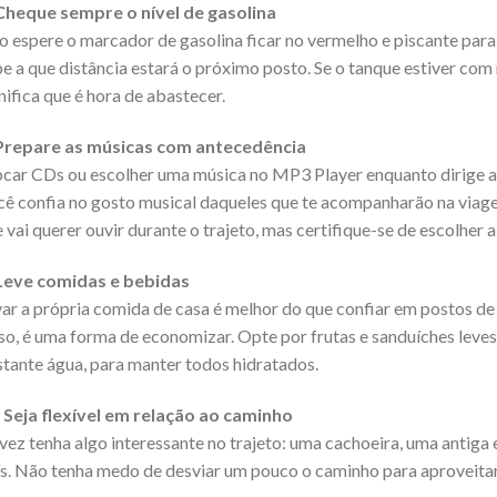
 Cheque sempre o nível de gasolina
 espere o marcador de gasolina ficar no vermelho e piscante para
e a que distância estará o próximo posto. Se o tanque estiver com
nifica que é hora de abastecer.
 Prepare as músicas com antecedência
car CDs ou escolher uma música no MP3 Player enquanto dirige a 
ê confia no gosto musical daqueles que te acompanharão na viag
 vai querer ouvir durante o trajeto, mas certifique-se de escolher 
 Leve comidas e bebidas
ar a própria comida de casa é melhor do que confiar em postos de
so, é uma forma de economizar. Opte por frutas e sanduíches lev
tante água, para manter todos hidratados.
 Seja flexível em relação ao caminho
vez tenha algo interessante no trajeto: uma cachoeira, uma antig
s. Não tenha medo de desviar um pouco o caminho para aproveitar