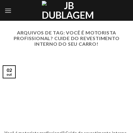
Skip
to
content
ARQUIVOS DE TAG:
VOCÊ É MOTORISTA
PROFISSIONAL? CUIDE DO REVESTIMENTO
INTERNO DO SEU CARRO!
02
out
Você é motorista profissional? Cuide do revestimento interno