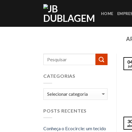
Skip
to
HOME
EMPRE
content
A
0
jul
CATEGORIAS
Categorias
POSTS RECENTES
3
ab
Conheça o Ecocircle: um tecido