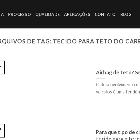
SA
PROCESSO
QUALIDADE
APLICAÇÕES
CONTATO
BLOG
RQUIVOS DE TAG:
TECIDO PARA TETO DO CAR
4
Airbag de teto? S
O desenvolvimento de
veículos é uma tendênci
0
Para que tipo de c
r
tecido para o teto