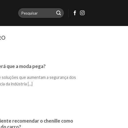
RO
erá que a moda pega?
 soluções que aumentam a segurança dos
a da indústria [...]
liente recomendar o chenille como
 do carro?