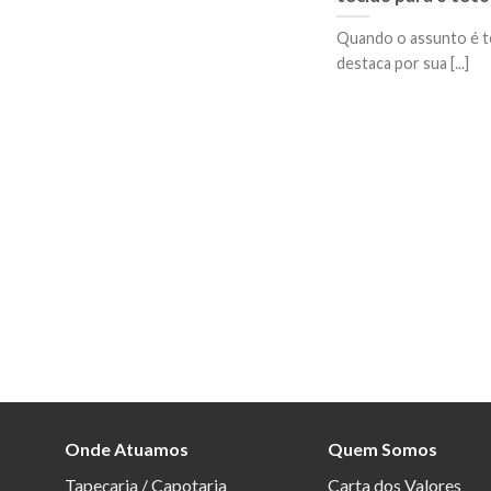
Quando o assunto é te
destaca por sua [...]
Onde Atuamos
Quem Somos
Tapeçaria / Capotaria
Carta dos Valores