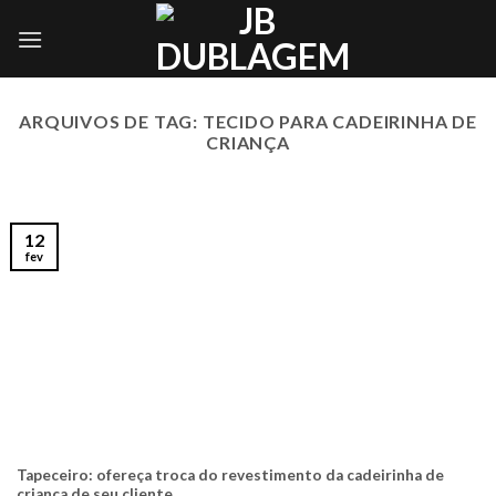
Skip
to
content
ARQUIVOS DE TAG:
TECIDO PARA CADEIRINHA DE
CRIANÇA
12
fev
Tapeceiro: ofereça troca do revestimento da cadeirinha de
criança de seu cliente