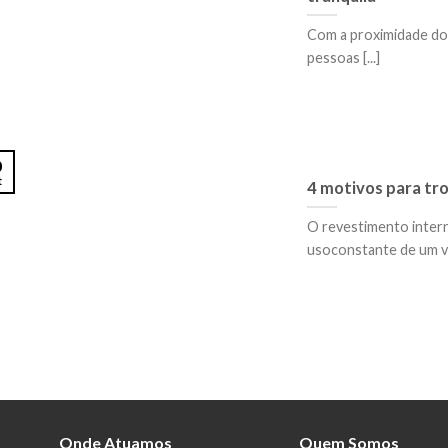
Com a proximidade do 
pessoas [...]
0
t
4 motivos para tr
O revestimento inter
usoconstante de um veí
Onde Atuamos
Quem Somos