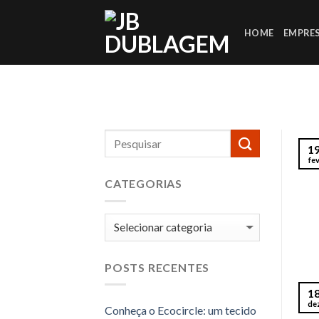
Skip
to
HOME
EMPRE
content
1
fe
CATEGORIAS
Categorias
POSTS RECENTES
1
de
Conheça o Ecocircle: um tecido