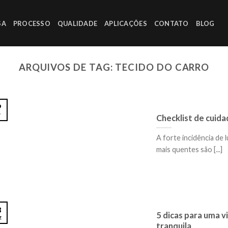
SA
PROCESSO
QUALIDADE
APLICAÇÕES
CONTATO
BLOG
ARQUIVOS DE TAG:
TECIDO DO CARRO
9
v
Checklist de cuid
A forte incidência de 
mais quentes são [...]
8
5 dicas para uma v
z
tranquila