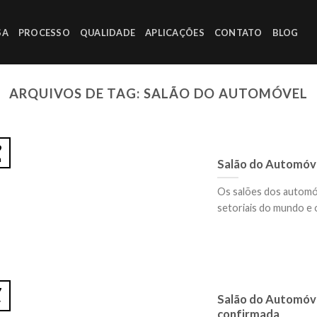
SA
PROCESSO
QUALIDADE
APLICAÇÕES
CONTATO
BLOG
ARQUIVOS DE TAG:
SALÃO DO AUTOMÓVEL
9
n
Salão do Automóve
Os salões dos automóv
setoriais do mundo e o
7
Salão do Automóve
v
confirmada