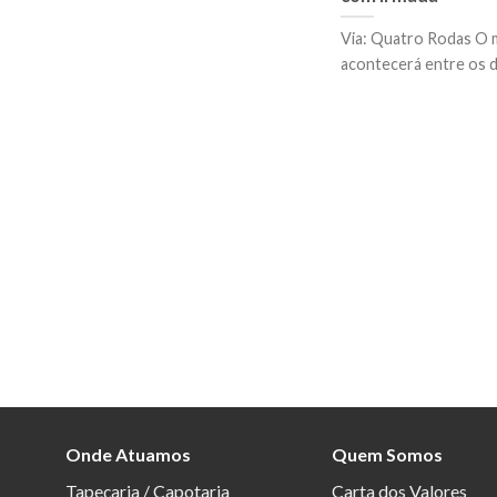
Via: Quatro Rodas O 
acontecerá entre os dia
Onde Atuamos
Quem Somos
Tapeçaria / Capotaria
Carta dos Valores