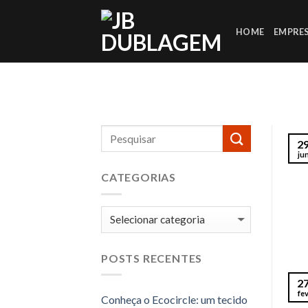
Skip
to
HOME
EMPRE
content
2
ju
CATEGORIAS
Categorias
POSTS RECENTES
2
fe
Conheça o Ecocircle: um tecido