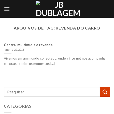
Skip
to
content
ARQUIVOS DE TAG:
REVENDA DO CARRO
Central multimídia e revenda
janeiro 22, 2018
Vivemos em um mundo conectado, onde a internet nos acompanha
em quase todos os momentos [...]
CATEGORIAS