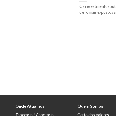
Os revestimentos au
carro mais expostos ao
Onde Atuamos
Quem Somos
Tapeçaria / Capotaria
Carta dos Valores