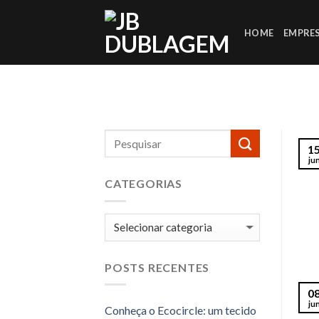
Skip
to
HOME
EMPRE
content
1
ju
CATEGORIAS
Categorias
POSTS RECENTES
0
ju
Conheça o Ecocircle: um tecido