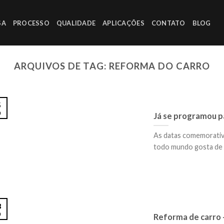
SA
PROCESSO
QUALIDADE
APLICAÇÕES
CONTATO
BLOG
ARQUIVOS DE TAG:
REFORMA DO CARRO
5
n
Já se programou pa
As datas comemorativa
todo mundo gosta de p
8
n
Reforma de carro 