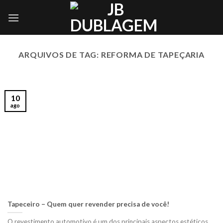
Skip
to
content
ARQUIVOS DE TAG:
REFORMA DE TAPEÇARIA
10
ago
Tapeceiro – Quem quer revender precisa de você!
O revestimento automotivo é um dos principais aspectos estéticos