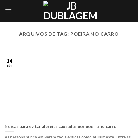
Skip
to
content
ARQUIVOS DE TAG:
POEIRA NO CARRO
14
abr
5 dicas para evitar alergias causadas por poeira no carro
As pessoas nunca estiveram tão alérgicas como atualmente. Entre as