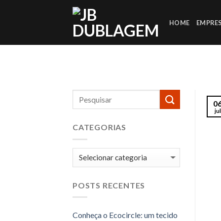
Skip
to
HOME
EMPRE
content
0
jul
CATEGORIAS
Categorias
POSTS RECENTES
Conheça o Ecocircle: um tecido