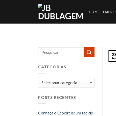
Skip
to
HOME
EMPRE
content
2
fe
CATEGORIAS
Categorias
POSTS RECENTES
Conheça o Ecocircle: um tecido