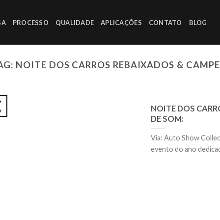
SA
PROCESSO
QUALIDADE
APLICAÇÕES
CONTATO
BLOG
AG:
NOITE DOS CARROS REBAIXADOS & CAMP
7
NOITE DOS CAR
v
DE SOM:
Via: Auto Show Colle
evento do ano dedicado