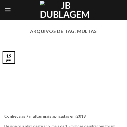
Skip
to
content
ARQUIVOS DE TAG:
MULTAS
19
jun
Conheça as 7 multas mais aplicadas em 2018
De janeiro a abril deste ano, mais de 15 milhões de infrações foram