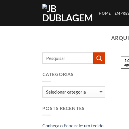
Skip
to
HOME
EMPRE
content
ARQUI
1
ag
CATEGORIAS
Categorias
POSTS RECENTES
Conheça o Ecocircle: um tecido