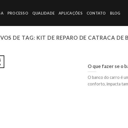
SA
PROCESSO
QUALIDADE
APLICAÇÕES
CONTATO
BLOG
VOS DE TAG:
KIT DE REPARO DE CATRACA DE
4
o
O que fazer se o b
O banco do carro é u
conforto, impacta tamb