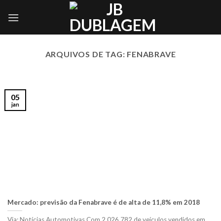
Skip
to
content
ARQUIVOS DE TAG:
FENABRAVE
05
jan
Mercado: previsão da Fenabrave é de alta de 11,8% em 2018
Via: Notícias Automotivas Com 2.026.782 de veículos vendidos em