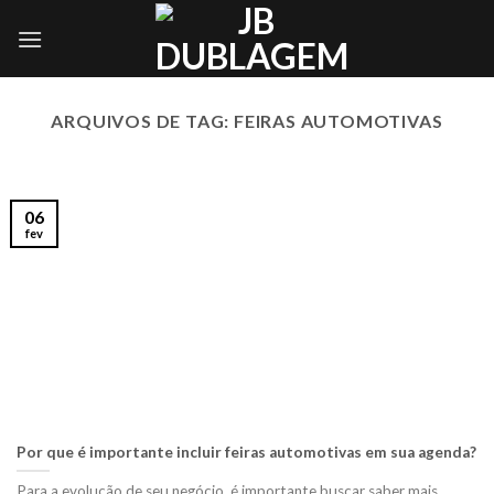
Skip
to
content
ARQUIVOS DE TAG:
FEIRAS AUTOMOTIVAS
06
fev
Por que é importante incluir feiras automotivas em sua agenda?
Para a evolução de seu negócio, é importante buscar saber mais