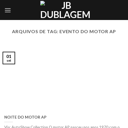
Skip
to
content
ARQUIVOS DE TAG:
EVENTO DO MOTOR AP
01
set
NOITE DO MOTOR AP
Via: AutoShow Collection O motor AP nasceu nos anos 1970 com o