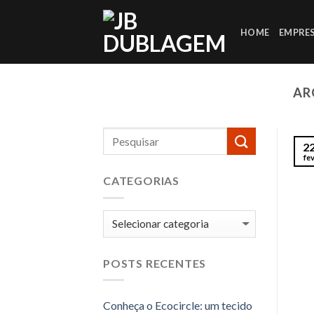
Skip
to
HOME
EMPRE
content
AR
2
fe
CATEGORIAS
Categorias
POSTS RECENTES
Conheça o Ecocircle: um tecido