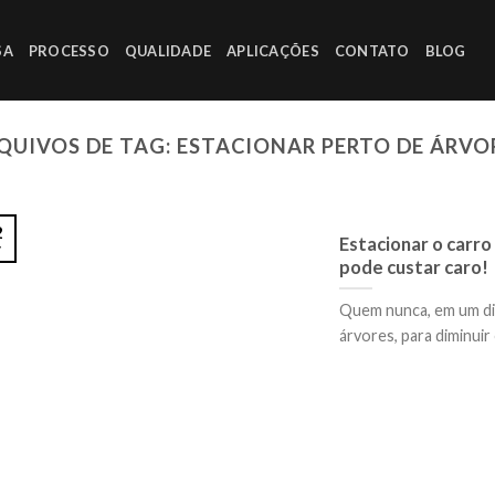
SA
PROCESSO
QUALIDADE
APLICAÇÕES
CONTATO
BLOG
QUIVOS DE TAG:
ESTACIONAR PERTO DE ÁRVO
2
Estacionar o carr
v
pode custar caro!
Quem nunca, em um dia
árvores, para diminuir o