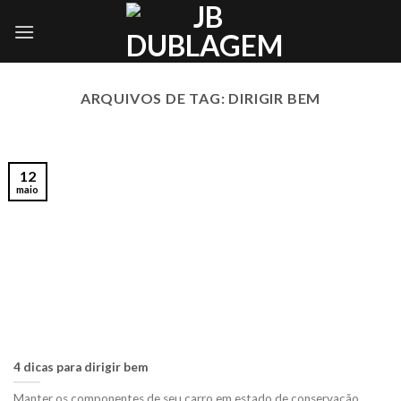
Skip
to
content
ARQUIVOS DE TAG:
DIRIGIR BEM
12
maio
4 dicas para dirigir bem
Manter os componentes de seu carro em estado de conservação