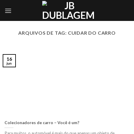
Skip
to
content
ARQUIVOS DE TAG:
CUIDAR DO CARRO
16
jun
Colecionadores de carro – Você é um?
Para muitos, o automóvel é mais do que apenas um objeto de