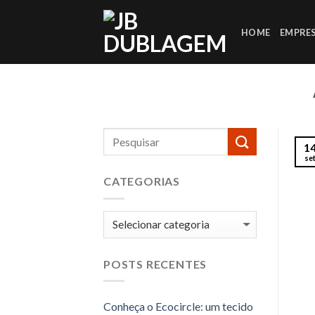
Skip
to
HOME
EMPRE
content
1
se
CATEGORIAS
Categorias
POSTS RECENTES
Conheça o Ecocircle: um tecido