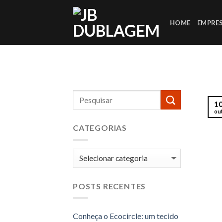
Skip
to
HOME
EMPRE
content
1
ou
CATEGORIAS
Categorias
POSTS RECENTES
Conheça o Ecocircle: um tecido