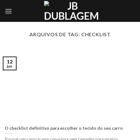
Skip
to
content
ARQUIVOS DE TAG:
CHECKLIST
12
jun
O checklist definitivo para escolher o tecido do seu carro
Possuir um carro é uma conquista sem tamanho para muitos