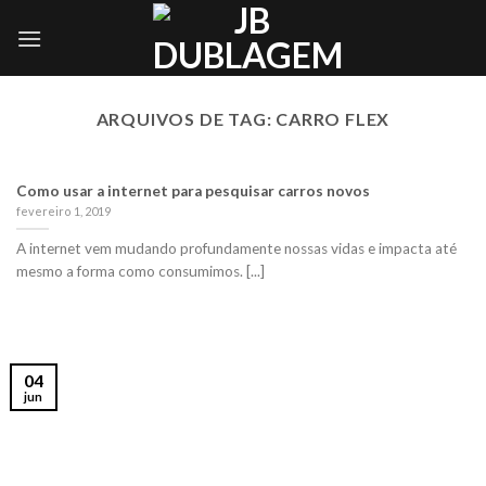
Skip
to
content
ARQUIVOS DE TAG:
CARRO FLEX
Como usar a internet para pesquisar carros novos
fevereiro 1, 2019
A internet vem mudando profundamente nossas vidas e impacta até
mesmo a forma como consumimos. [...]
04
jun