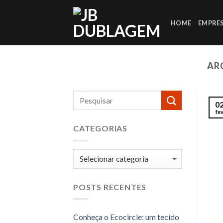
Skip
to
HOME
EMPRE
content
AR
0
fe
CATEGORIAS
Categorias
POSTS RECENTES
Conheça o Ecocircle: um tecido