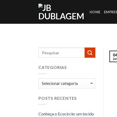
Skip
to
HOME
EMPRE
content
0
ju
CATEGORIAS
Categorias
POSTS RECENTES
Conheça o Ecocircle: um tecido