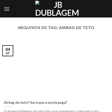
Skip
to
content
ARQUIVOS DE TAG:
AIRBAG DE TETO
04
jul
Airbag de teto? Será que a moda pega?
O desenvolvimento de soluções que aumentam a segurança dos